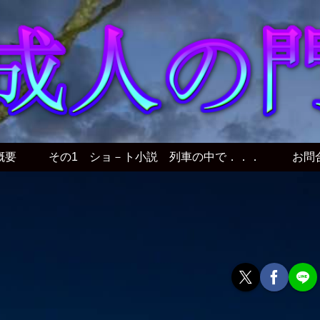
概要
その1 ショ－ト小説 列車の中で．．．
お問