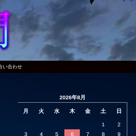
合い合わせ
2026年8月
月
火
水
木
金
土
日
1
2
3
4
5
6
7
8
9