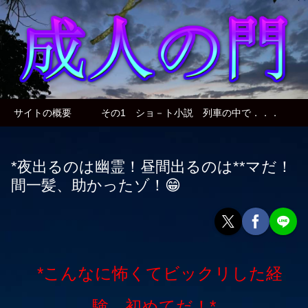
サイトの概要
その1 ショ－ト小説 列車の中で．．．
*夜出るのは幽霊！昼間出るのは**マだ！
間一髪、助かったゾ！😁
*こんなに怖くてビックリした経
験、初めてだ！*