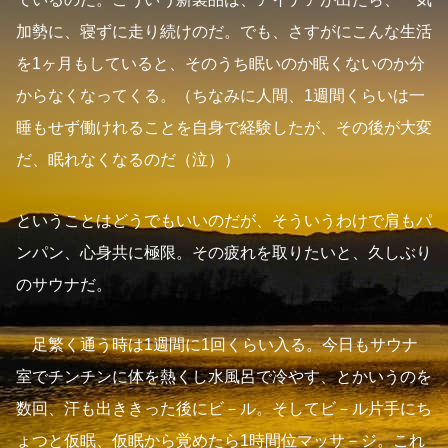
加勢に、寝ずに走り続けのだ。でも、さすがにこんな生活
を1ヶ月もしていると、そのうち眠いのか眠くないのか分
からなくなってくる。（ちなみに人間、1週間くらいは一
睡もせず働けれることを自身で経験したが、その後が大変
だ、眠れなくなるのだ（泣））
ということはどうでもいいのだが、そういうわけで肩もパ
ンパン、心身共に極限。その疲れを取りたいと、久しぶり
のサウナだ。
足繁く通う時は1週間に1回くらい入る。今日もサウナ
室でチンチンに体を熱くし水風呂で冷やす、とかいうのを
数回、汗も出ききった後にビ－ル。そしてビ－ル片手にち
ょつと仮眠、仮眠から覚めたら1時間位マッサ－ジ。これ