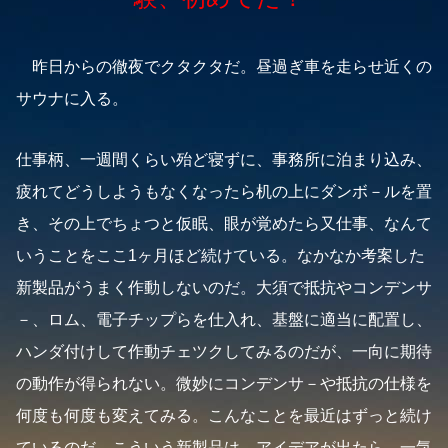
昨日からの徹夜でクタクタだ。昼過ぎ車を走らせ近くの
サウナに入る。
仕事柄、一週間くらい殆ど寝ずに、事務所に泊まり込み、
疲れてどうしようもなくなったら机の上にダンボ－ルを置
き、その上でちょつと仮眠、眼が覚めたら又仕事、なんて
いうことをここ1ヶ月ほど続けている。なかなか考案した
新製品がうまく作動しないのだ。大須で抵抗やコンデンサ
－、ロム、電子チップらを仕入れ、基盤に適当に配置し、
ハンダ付けして作動チェツクしてみるのだが、一向に期待
の動作が得られない。微妙にコンデンサ－や抵抗の仕様を
何度も何度も変えてみる。こんなことを最近はずっと続け
ているのだ。こういう新製品は、アイデアが出たら、一気