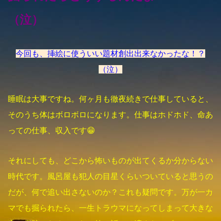
（泣）
今回も、挿絵に使ういい題材創出出来なかったな！？
（泣）
睡眠は大事ですね。何ヶ月も徹夜続きで仕事していると、
そのうち体はボロボロになります。仕事はホドホド、命あ
っての仕事、収入です😁
それにしても、どこから怖いものが出てくるか分からない
時代です。風呂屋も犯人の目星くらいついていると思うの
だが、何で追い出さないのか？これも疑問です。万が一カ
マでも掘られたら、一生トラウマになってしまって大きな