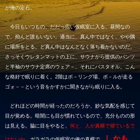
が俺の定石。
今日もいつもの、だだっ広い仮眠室に入る。昼間なの
で、殆んど誰もいない。適当に、真ん中ではなく、やや隅
に場所をとる。ど真ん中はなんとなく落ち着かないのだ。
さっそくウレタンマットの上に、サウナから提供のパンツ
と半袖のサウナ定席のウェア－、それにバスタオル。こん
な格好で眠りに着く。2階はボ－リング場、ボ－ルが走る
ゴォ－－という音をかすかに聞きながら眠りに入る。
どれほどの時間が経ったのだろうか、妙な気配を感じて
目が覚める。暗闇にも目が慣れているので、充分ものの形
は見える。脇に目をやると、
何と、人が真横で寝ているで
しかも
はないか。
ガラガラの仮眠室の俺の真横で。