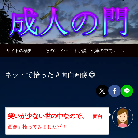
サイトの概要
その1 ショ－ト小説 列車の中で．．．
ネットで拾った＃面白画像😂
笑いが少ない世の中なので、
「面白
画像」拾ってみましたゾ！